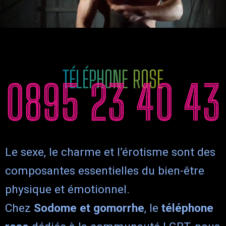
TÉLÉPHONE ROSE
0895 23 40 43
Le sexe, le charme et l’érotisme sont des
composantes essentielles du bien-être
physique et émotionnel.
Chez
Sodome et gomorrhe
, le
téléphone